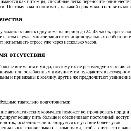
имаются как питомцы, способные легко переносить одиночество.
оги. Поэтому важно понимать, на какой срок можно оставить кош
очества
у можно оставить одну дома на период до 24–48 часов, при усл
е в этом случае, многое зависит от индивидуальных особенност
ют испытывать стресс уже через несколько часов.
мя отсутствия
ольше внимания и ухода, поэтому их не рекомендуется оставлят
ниями или ослабленным иммунитетом нуждаются в регулярном 
ьны и привязаны к хозяину, другие же предпочитают уединение
обходимо тщательно подготовиться:
ние автоматических кормушек поможет контролировать порции
улирует кошку пить больше и обеспечивает постоянный доступ 
 лоток, особенно если планируется отсутствие более суток.
циальные головоломки с лакомствами, чтобы занять его в ваше