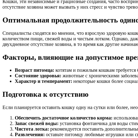
Кошки, эти независимые и грациозные создания, часто восприн
отсутствие хозяина может вызвать у них стресс и чувство трев
Оптимальная продолжительность один
Специалисты сходятся во мнении, что взрослую здоровую кошк
количеством пищи, свежей воды и чистым лотком. Однако, даж
двухдневное отсутствие хозяина, в то время как другие начина
Факторы, влияющие на допустимое вре
Возраст питомца:
котятам и пожилым кошкам требуется б
Состояние здоровья:
животные с хроническими заболева
Характер и темперамент:
некоторые кошки более социал
Подготовка к отсутствию
Если планируется оставить кошку одну на сутки или более, не
Обеспечить достаточное количество корма:
использова
Запас свежей воды:
установка фонтанчика для воды стим
Чистота лотка:
рекомендуется поставить дополнительный
Развлечения:
оставьте питомцу любимые игрушки или спе