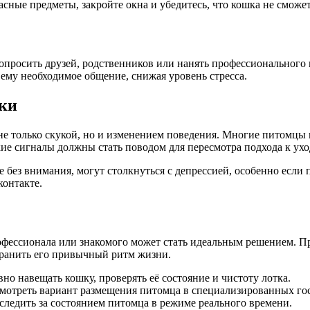
асные предметы, закройте окна и убедитесь, что кошка не сможе
попросить друзей, родственников или нанять профессионального
 ему необходимое общение, снижая уровень стресса.
шки
 не только скукой, но и изменением поведения. Многие питомцы
кие сигналы должны стать поводом для пересмотра подхода к ух
 без внимания, могут столкнуться с депрессией, особенно если
онтакте.
офессионала или знакомого может стать идеальным решением. Пр
хранить его привычный ритм жизни.
о навещать кошку, проверять её состояние и чистоту лотка.
мотреть вариант размещения питомца в специализированных го
следить за состоянием питомца в режиме реального времени.