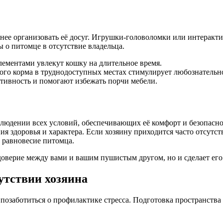
ранее организовать её досуг. Игрушки-головоломки или интерак
 о питомце в отсутствие владельца.
ементами увлекут кошку на длительное время.
го корма в труднодоступных местах стимулирует любознательно
ивность и помогают избежать порчи мебели.
блюдении всех условий, обеспечивающих её комфорт и безопасно
ния здоровья и характера. Если хозяину приходится часто отсутст
 равновесие питомца.
оверие между вами и вашим пушистым другом, но и сделает его 
утствии хозяина
е позаботиться о профилактике стресса. Подготовка пространст