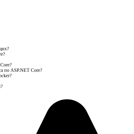
щих?
re?
 Core?
са по ASP.NET Core?
cker?
ы?