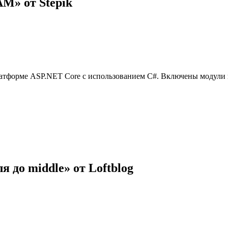
М» от Stepik
атформе ASP.NET Core с использованием C#. Включены модули п
я до middle» от Loftblog