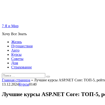
Перейти
к
контенту
7 Я и Мир
Хочу Все Знать
Жизнь
Путешествия
Авто
Курсы
Советы
Дом
Страхование
Search
for:
Главная страница
»
Лучшие курсы ASP.NET Core: ТОП-5, рейт
13.12.2024
Курсы
0
140
Лучшие курсы ASP.NET Core: ТОП-5, р